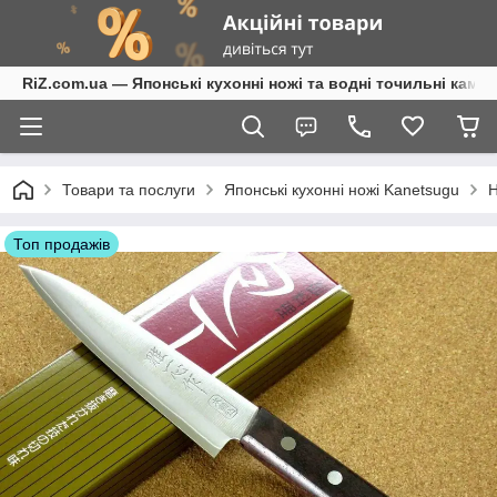
RiZ.com.ua — Японські кухонні ножі та водні точильні камені
Товари та послуги
Японські кухонні ножі Kanetsugu
Н
Топ продажів