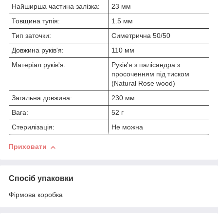
Найширша частина залізка:
23 мм
Товщина тупія:
1.5 мм
Тип заточки:
Симетрична 50/50
Довжина руків'я:
110 мм
Матеріал руків'я:
Руків'я з палісандра з
просоченням під тиском
(Natural Rose wood)
Загальна довжина:
230 мм
Вага:
52 г
Стерилізація:
Не можна
Приховати
Спосіб упаковки
Фірмова коробка