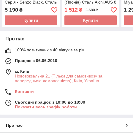
Серія - Senzo Black, Сталь
(Японія) Сталь Aichi AUS 8
Miya
VG10, 33 шари, Руків'я —
Руків'я Pakkawood | RIZ
(Япо
5 190
1 512
1 2
₴
₴
1 680 ₴
Pakkawood
шари
Палі
Купити
Купити
Про нас
100% позитивних з 40 відгуків за рік
Працює з 06.06.2010
м. Київ
Нововокзальна 21 (Тільки для самовивозу за
попередньою домовленістю), Київ, Україна
Контакти
Сьогодні працює з 10:00 до 18:00
Показати весь графік роботи
Про нас