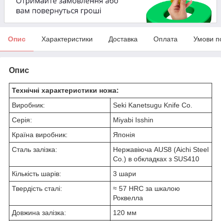
Опис
Характеристики
Доставка
Оплата
Умови п
Опис
Технічні характеристики ножа:
Виробник:
Seki Kanetsugu Knife Co.
Серія:
Miyabi Isshin
Країна виробник:
Японія
Сталь залізка:
Нержавіюча AUS8 (Aichi Steel
Co.) в обкладках з SUS410
Кількість шарів:
3 шари
Твердість сталі:
≈ 57 HRC за шкалою
Роквелла
Довжина залізка:
120 мм