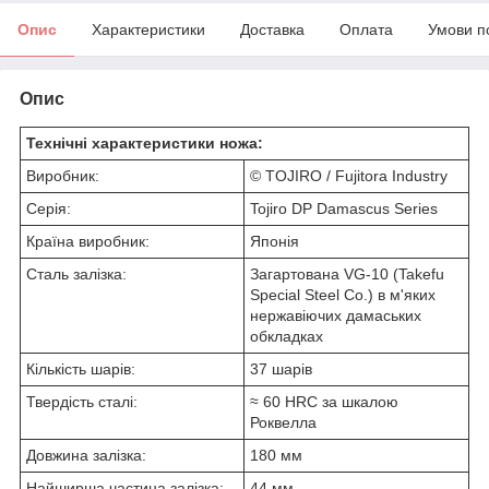
Опис
Характеристики
Доставка
Оплата
Умови п
Опис
Технічні характеристики ножа:
Виробник:
© TOJIRO / Fujitora Industry
Серія:
Tojiro DP Damascus Series
Країна виробник:
Японія
Сталь залізка:
Загартована VG-10 (Takefu
Special Steel Co.) в м'яких
нержавіючих дамаських
обкладках
Кількість шарів:
37 шарів
Твердість сталі:
≈ 60 HRC за шкалою
Роквелла
Довжина залізка:
180 мм
Найширша частина залізка:
44 мм