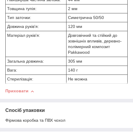
Товщина тупія:
2 мм
Тип заточки:
Симетрична 50/50
Довжина руків'я:
120 мм
Матеріал руків'я:
Довговічний та стійкий до
зовнішніх впливів, деревно-
полімерний композит
Pakkawood
Загальна довжина:
305 мм
Вага:
140 г
Стерилізація:
Не можна
Приховати
Спосіб упаковки
Фірмова коробка та ПВХ чохол