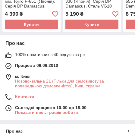
мм. Tojiro F-651 (Японія).
330 (Японія). Серія DP
655 
Серія DP Damascus.
Damascus. Сталь VG10
Dam
Сталь VG10 дамаск 37
дамаск 37 шарів. Руків'я
дама
4 390
5 190
8 7
₴
₴
шарів. Руків'я —
— Дерево-полімерний
— P
Pakkawood
композит.
Купити
Купити
Про нас
100% позитивних з 40 відгуків за рік
Працює з 06.06.2010
м. Київ
Нововокзальна 21 (Тільки для самовивозу за
попередньою домовленістю), Київ, Україна
Контакти
Сьогодні працює з 10:00 до 18:00
Показати весь графік роботи
Про нас