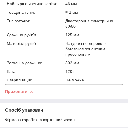
Найширша частина залізка:
46 мм
Товщина тупія:
≈ 2 мм
Тип заточки:
Двостороння симетрична
50/50
Довжина руків'я:
125 мм
Матеріал руків'я:
Натуральне дерево, з
багатокомпонентним
просоченням
Загальна довжина:
302 мм
Вага:
120 г
Стерилізація:
Не можна
Приховати
Спосіб упаковки
Фірмова коробка та картонний чохол