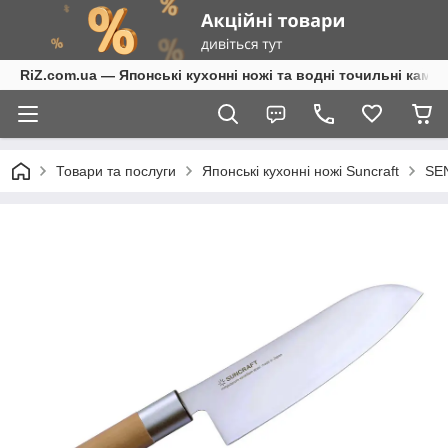
RiZ.com.ua — Японські кухонні ножі та водні точильні камені
Товари та послуги
Японські кухонні ножі Suncraft
SE