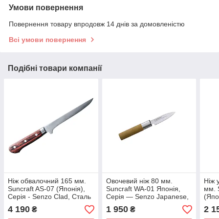
Умови повернення
Повернення товару впродовж 14 днів за домовленістю
Всі умови повернення
Подібні товари компанії
Ніж обвалочний 165 мм.
Овочевий ніж 80 мм.
Ніж 
Suncraft AS-07 (Японія),
Suncraft WA-01 Японія,
мм. 
Серія - Senzo Clad, Сталь
Серія — Senzo Japanese,
(Япо
AUS-10 3 шари, Руків'я —
MoV моносталь, Руків'я —
Japa
4 190
1 950
2 1
₴
₴
Pakkawood.
Просочене дерево
моно