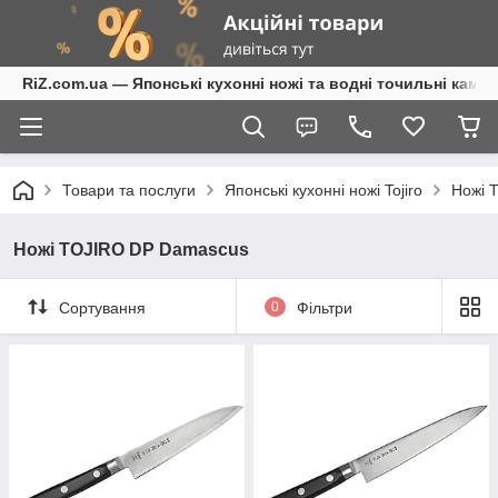
RiZ.com.ua — Японські кухонні ножі та водні точильні камені
Товари та послуги
Японські кухонні ножі Tojiro
Ножі 
Ножі TOJIRO DP Damascus
Сортування
0
Фільтри