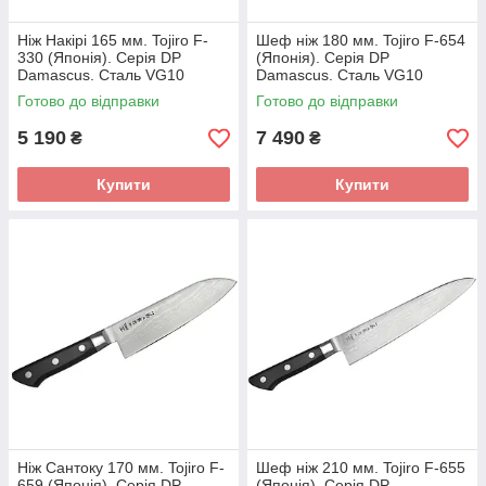
Ніж Накірі 165 мм. Tojiro F-
Шеф ніж 180 мм. Tojiro F-654
330 (Японія). Серія DP
(Японія). Серія DP
Damascus. Сталь VG10
Damascus. Сталь VG10
дамаск 37 шарів. Руків'я —
дамаск 37 шарів. Руків'я —
Готово до відправки
Готово до відправки
Дерево-полімерний композит.
Pakkawood
5 190
7 490
₴
₴
Купити
Купити
Ніж Сантоку 170 мм. Tojiro F-
Шеф ніж 210 мм. Tojiro F-655
659 (Японія). Серія DP
(Японія). Серія DP