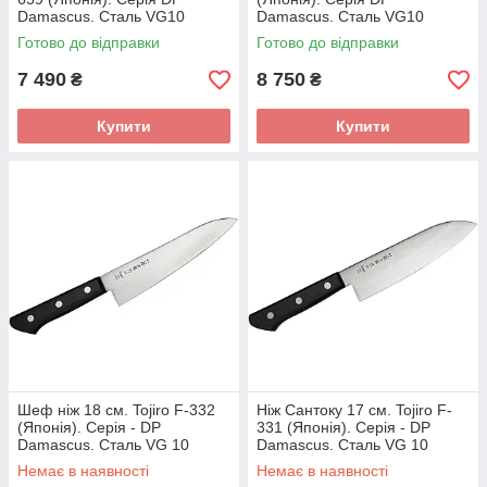
Damascus. Сталь VG10
Damascus. Сталь VG10
дамаск 37 шарів. Руків'я —
дамаск 37 шарів. Руків'я —
Готово до відправки
Готово до відправки
Pakkawood
Pakkawood.
7 490
8 750
₴
₴
Купити
Купити
Шеф ніж 18 см. Tojiro F-332
Ніж Сантоку 17 см. Tojiro F-
(Японія). Серія - DP
331 (Японія). Серія - DP
Damascus. Сталь VG 10
Damascus. Сталь VG 10
дамаск 37 шарів. Руків'я —
дамаск 37 шарів. Руків'я —
Немає в наявності
Немає в наявності
Дерево-полімерний композит.
Дерево-полімерний композит.